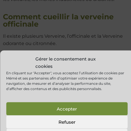
Comment cueillir la verveine
officinale
Il existe plusieurs Verveine, l’officinale et la Verveine
odorante ou citronnée.
Gérer le consentement aux
Ces 2 plantes n’ont pas les mêmes vertus. Nous
cookies
parlons ici de cueillir de la Verveine officinale. C’est
En cliquant sur "Accepter", vous acceptez l’utilisation de cookies par
une plante vivace de 40 à 80 cm de hauteur aux
Mémé et ses partenaires afin d’optimiser votre expérience de
tiges dressées et ramifiées. Elles possèdent de
navigation, de mesurer et d’analyser la performance du site,
d’afficher des contenus et des publicités personnalisés.
petites feuilles opposées et très découpées au
sommet desquelles se dressent des épis de fleurs de
couleur mauve.
Accepter
Refuser
Ramassez la quantité de Verveine officinale dont
vous avez besoin sur plusieurs plantes, avec